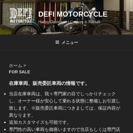
コ
ン
DEFI MOTORCYCLE
テ
Harley-Davidson / Custom & Rebuilt
ン
ツ
へ
メニュー
ス
キ
ッ
ホーム
>
プ
FOR SALE
在庫車両、販売委託車両の情報です。
当店在庫車両は、我々専門家の目でしっかりチェック
し、オーナー様が安心して乗れる状態に整備しお引渡し
致します。※販売委託車両につきましては、保証内容が
異なります。
追加カスタマイズも可能です。
専門性の高い車両も御座いますので当店もしくは専門店