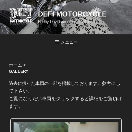
コ
ン
DEFI MOTORCYCLE
テ
Harley-Davidson / Custom & Rebuilt
ン
ツ
へ
メニュー
ス
キ
ッ
ホーム
>
プ
GALLERY
過去に扱った車両の一部を掲載しております。
参考にし
て下さい。
ご覧になりたい車両をクリックすると詳細をご覧頂け
ます。