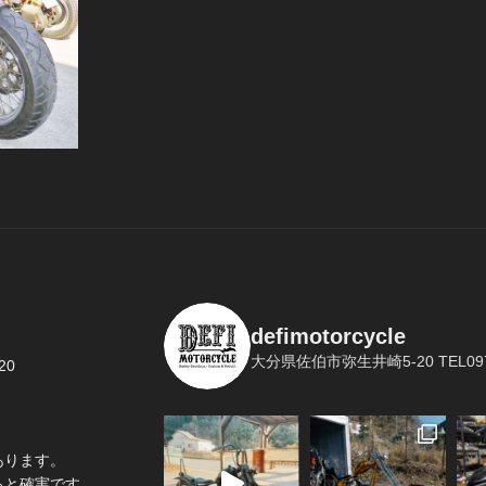
defimotorcycle
大分県佐伯市弥生井崎5-20
TEL097
20
あります。
ると確実です。