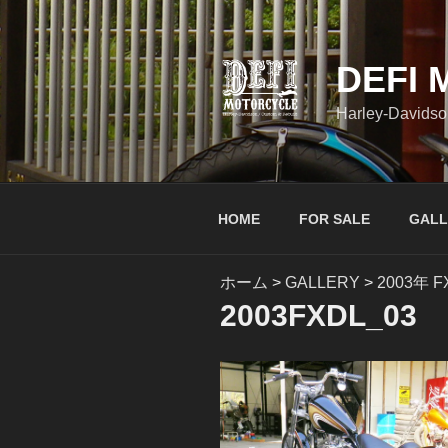
コ
ン
テ
DEFI
ン
ツ
Harley-Davidso
へ
ス
キ
ッ
HOME
FOR SALE
GALL
プ
ホーム
>
GALLERY
>
2003年 F
2003FXDL_03