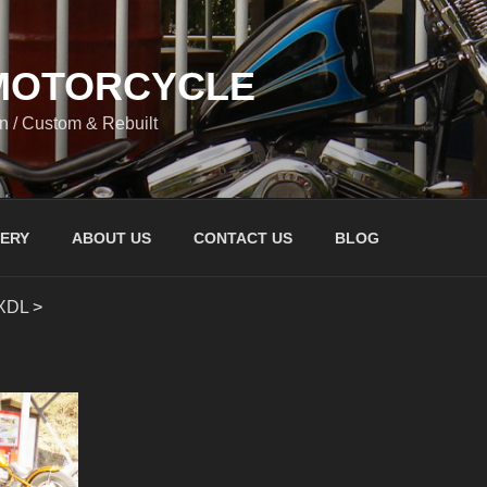
 MOTORCYCLE
n / Custom & Rebuilt
ERY
ABOUT US
CONTACT US
BLOG
XDL
>