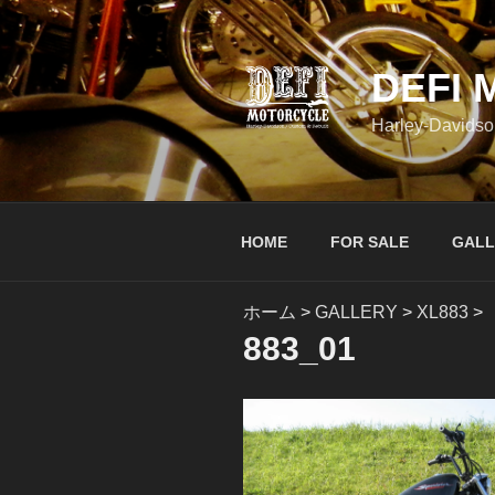
コ
ン
テ
DEFI
ン
ツ
Harley-Davidso
へ
ス
キ
ッ
HOME
FOR SALE
GALL
プ
ホーム
>
GALLERY
>
XL883
>
883_01