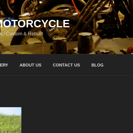
 MOTORCYCLE
n / Custom & Rebuilt
ERY
ABOUT US
CONTACT US
BLOG