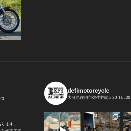
defimotorcycle
大分県佐伯市弥生井崎5-20
TEL097
20
あります。
ると確実です。