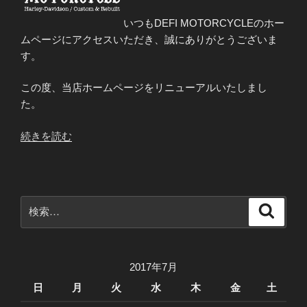
いつもDEFI MOTORCYCLEのホー
ムページにアクセスいただき、誠にありがとうございま
す。
この度、当店ホームページをリニューアルいたしまし
た。
“ホ
続きを読む
ー
ム
ペ
ー
検
検
ジ
索
索:
を
リ
ニ
2017年7月
ュ
日
月
火
水
木
金
土
ー