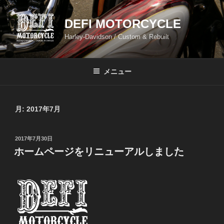
コ
ン
DEFI MOTORCYCLE
テ
Harley-Davidson / Custom & Rebuilt
ン
ツ
へ
メニュー
ス
キ
ッ
月:
2017年7月
プ
投
2017年7月30日
稿
ホームページをリニューアルしました
日: