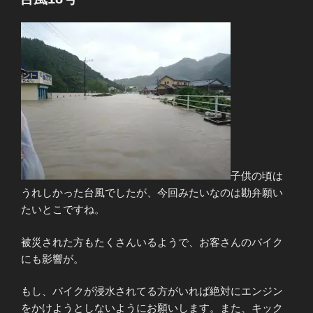
日:
子供の頃は
うれしかった台風でしたが、今回みたいなのは勘弁願い
たいとこですね。
被災された方もたくさんいるようで、お客さんのバイク
にも影響が。
もし、バイクが浸水されてる方がいれば絶対にエンジン
をかけようとしないようにお願いします。また、キック