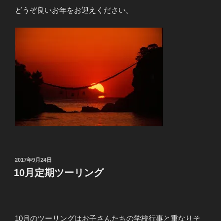
どうぞ良いお年をお迎えください。
投
2017年9月24日
稿
10月定期ツーリング
日:
10月のツーリングはお子さんたちの学校行事と重なりそ