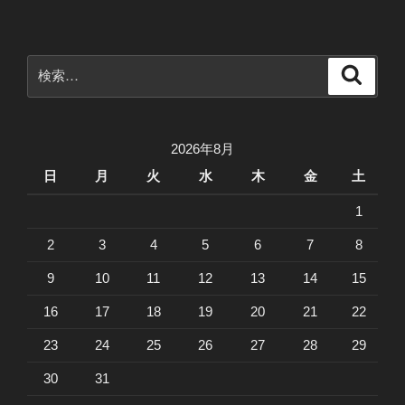
ム
ペ
ー
検
検
ジ
索
索:
を
リ
ニ
2026年8月
ュ
日
月
火
水
木
金
土
ー
1
ア
ル
2
3
4
5
6
7
8
し
9
10
11
12
13
14
15
ま
し
16
17
18
19
20
21
22
た”
の
23
24
25
26
27
28
29
30
31