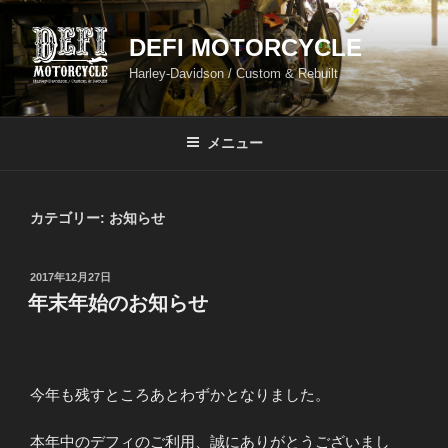
コ
ン
DEFI MOTORCYCLE
テ
Harley-Davidson / Custom & Rebuilt
ン
ツ
へ
メニュー
ス
キ
ッ
カテゴリー:
お知らせ
プ
投
2017年12月27日
稿
年末年始のお知らせ
日:
今年も残すところあとわずかとなりました。
本年中のデフィのご利用、誠にありがとうございまし