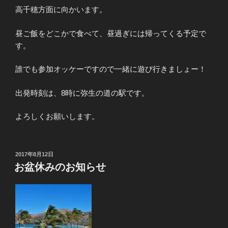
高千穂方面に向かいます。
昼ご飯をどこかで食べて、昼過ぎには帰ってくる予定で
す。
誰でも参加オッケーですので一緒に遊び行きましょー！
出発時刻は、8時に弥生の道の駅です。
よろしくお願いします。
投
2017年8月12日
稿
お盆休みのお知らせ
日: