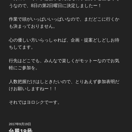
うなので、8日の第2日曜日に決定しましたー！
作業で頭がいっぱいいっぱいなので、まだどこに行くか
も決まっておりません。
心の優しい方いらっしゃれば、企画・提案どしどしお待
ちしてます。
行先はどこでも、みんなで楽しくがモットーなのでお気
軽にご参加を。
人数把握だけはしときたいので、とりあえず参加表明だ
けお願いしますねー！！
それではヨロシクでーす。
投
2017年9月19日
稿
台風18号