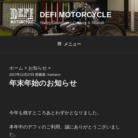
コ
ン
DEFI MOTORCYCLE
テ
Harley-Davidson / Custom & Rebuilt
ン
ツ
へ
メニュー
ス
キ
ッ
ホーム
>
お知らせ
>
プ
投
2017年12月27日
投稿者:
hamano
稿
年末年始のお知らせ
日:
今年も残すところあとわずかとなりました。
本年中のデフィのご利用、誠にありがとうございまし
た。