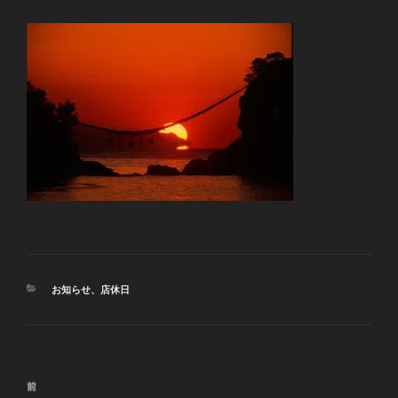
カ
お知らせ
、
店休日
テ
ゴ
リ
ー
投
前
前