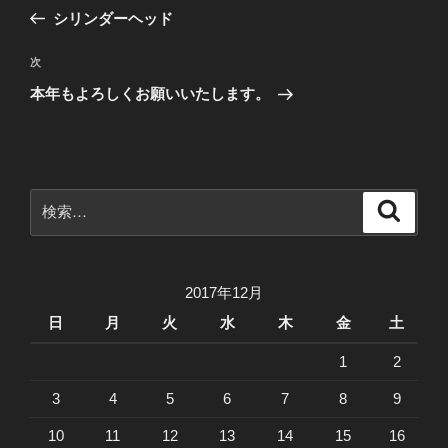
稿
の
シリンダーヘッド
ナ
投
ビ
稿
次
次
ゲ
の
本年もよろしくお願いいたします。
投
ー
稿
シ
ョ
ン
検
検
索
索:
2017年12月
日
月
火
水
木
金
土
1
2
3
4
5
6
7
8
9
10
11
12
13
14
15
16