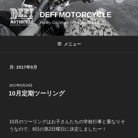
コ
ン
DEFI MOTORCYCLE
テ
Harley-Davidson / Custom & Rebuilt
ン
ツ
へ
メニュー
ス
キ
ッ
月:
2017年9月
プ
投
2017年9月24日
稿
10月定期ツーリング
日:
10月のツーリングはお子さんたちの学校行事と重なりそ
うなので、8日の第2日曜日に決定しましたー！