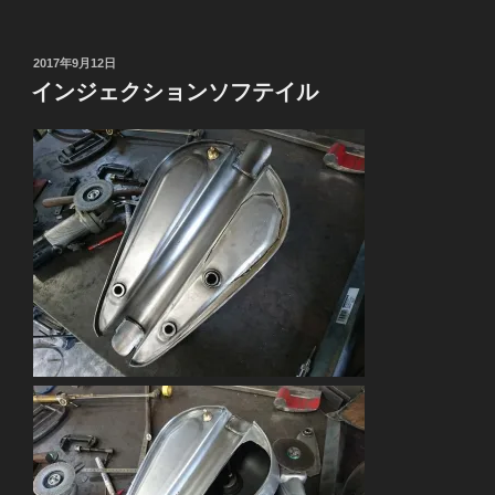
投
2017年9月12日
稿
インジェクションソフテイル
日: