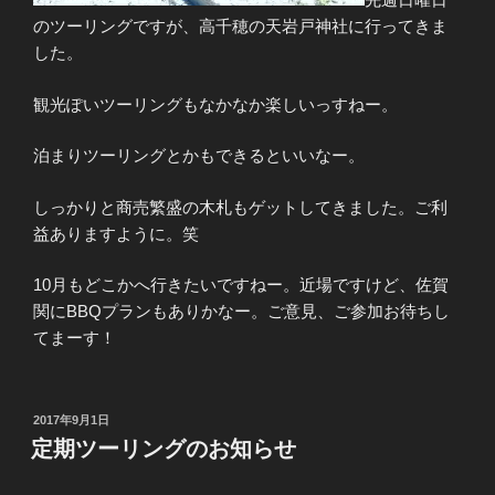
のツーリングですが、高千穂の天岩戸神社に行ってきま
した。
観光ぽいツーリングもなかなか楽しいっすねー。
泊まりツーリングとかもできるといいなー。
しっかりと商売繁盛の木札もゲットしてきました。ご利
益ありますように。笑
10月もどこかへ行きたいですねー。近場ですけど、佐賀
関にBBQプランもありかなー。ご意見、ご参加お待ちし
てまーす！
投
2017年9月1日
稿
定期ツーリングのお知らせ
日: