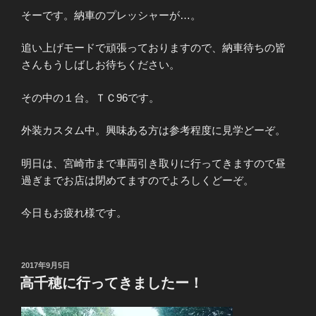
そーです。納車のプレッシャーが…。
追い上げモードで頑張っておりますので、納車待ちの皆
さんもうしばしお待ちください。
その中の１台。ＴＣ96です。
外装カスタム中。興味ある方は参考程度に見学どーぞ。
明日は、宮崎市まで車両引き取りに行ってきますので昼
過ぎまでお店は閉めてますのでよろしくどーぞ。
今日もお疲れ様です。
投
2017年9月5日
稿
高千穂に行ってきましたー！
日: