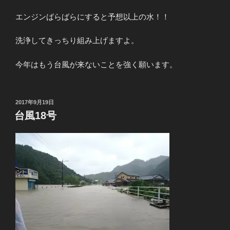
エンジンばらばらにすると予想以上の水！！
洗浄してきっちり組み上げますよ。
今年はもう台風が来ないことを強く願います。
投
2017年9月19日
稿
台風18号
日: