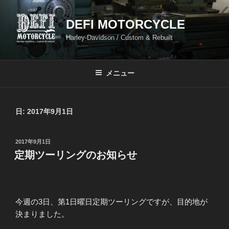
コ
ン
DEFI MOTORCYCLE
テ
Harley-Davidson / Custom & Rebuilt
ン
ツ
へ
メニュー
ス
キ
ッ
日:
2017年9月1日
プ
投
2017年9月1日
稿
定期ツーリングのお知らせ
日:
今週の3日、第1日曜日定期ツーリングですが、目的地が
決まりました。