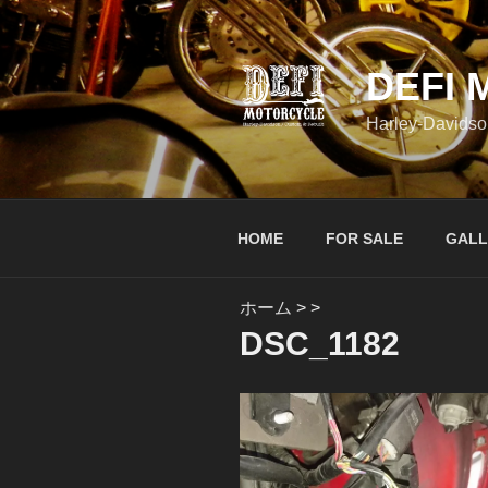
コ
ン
テ
DEFI
ン
ツ
Harley-Davidso
へ
ス
キ
ッ
HOME
FOR SALE
GALL
プ
ホーム
>
>
DSC_1182