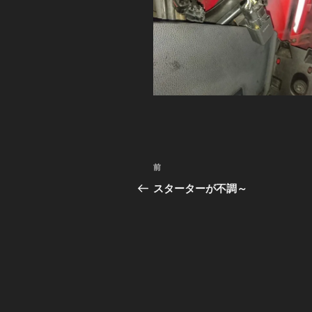
投
前
前
稿
の
スターターが不調～
投
ナ
稿
ビ
ゲ
ー