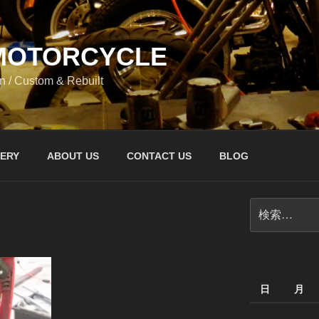
 MOTORCYCLE
n / Custom & Rebuilt
ERY
ABOUT US
CONTACT US
BLOG
検
索:
日
月