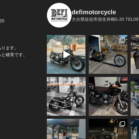
defimotorcycle
大分県佐伯市弥生井崎5-20
TEL097
20
あります。
ると確実です。