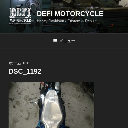
コ
ン
DEFI MOTORCYCLE
テ
Harley-Davidson / Custom & Rebuilt
ン
ツ
へ
メニュー
ス
キ
ッ
ホーム
>
>
プ
DSC_1192