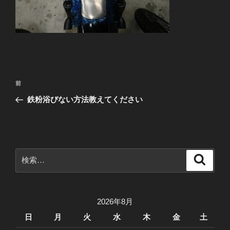
投
前
前
稿
の
鉄粉浴びない方法教えてください
ナ
投
ビ
稿
ゲ
ー
検
検
シ
索
索:
ョ
ン
2026年8月
日
月
火
水
木
金
土