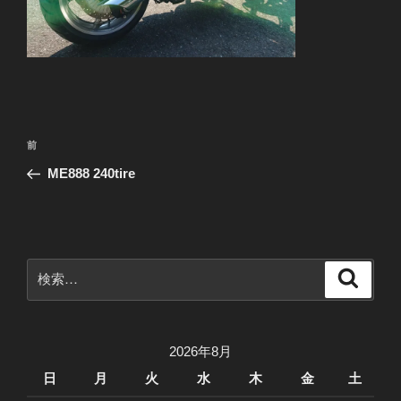
投
前
前
稿
の
ME888 240tire
ナ
投
ビ
稿
ゲ
ー
検
検
シ
索
索:
ョ
ン
2026年8月
日
月
火
水
木
金
土