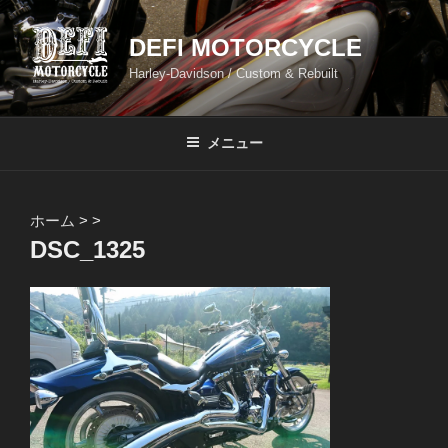
コ
ン
DEFI MOTORCYCLE
テ
Harley-Davidson / Custom & Rebuilt
ン
ツ
へ
メニュー
ス
キ
ッ
ホーム
>
>
プ
DSC_1325