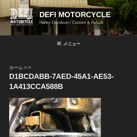
コ
ン
DEFI MOTORCYCLE
テ
Harley-Davidson / Custom & Rebuilt
ン
ツ
へ
メニュー
ス
キ
ッ
ホーム
>
>
プ
D1BCDABB-7AED-45A1-AE53-
1A413CCA588B