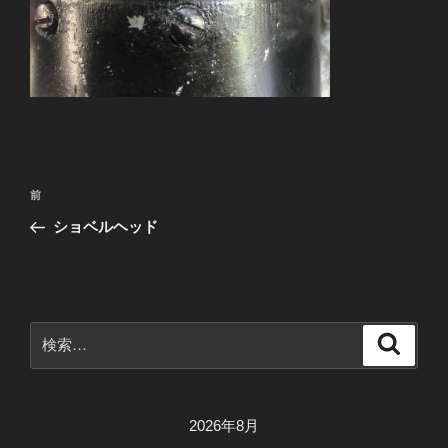
投
前
前
稿
の
ショベルヘッド
ナ
投
ビ
稿
ゲ
ー
検
検
シ
索
索:
ョ
ン
2026年8月