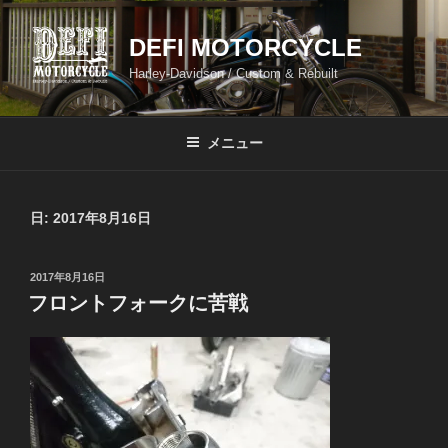
コ
ン
DEFI MOTORCYCLE
テ
Harley-Davidson / Custom & Rebuilt
ン
ツ
へ
メニュー
ス
キ
ッ
日:
2017年8月16日
プ
投
2017年8月16日
稿
フロントフォークに苦戦
日: