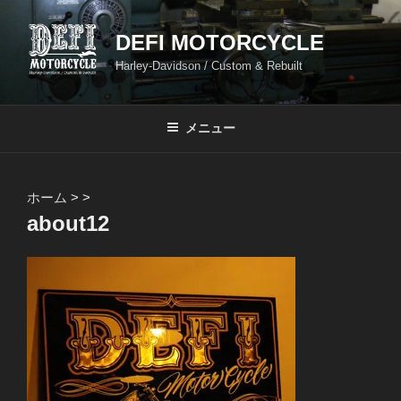
コ
ン
DEFI MOTORCYCLE
テ
Harley-Davidson / Custom & Rebuilt
ン
ツ
へ
メニュー
ス
キ
ッ
ホーム
>
>
プ
about12