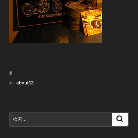
投
前
前
稿
の
about12
ナ
投
ビ
稿
ゲ
ー
検
検
シ
索
索:
ョ