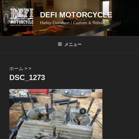
コ
ン
DEFI MOTORCYCLE
テ
Harley-Davidson / Custom & Rebuilt
ン
ツ
へ
メニュー
ス
キ
ッ
ホーム
>
>
プ
DSC_1273