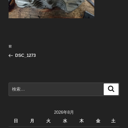
投
前
前
稿
の
DSC_1273
ナ
投
ビ
稿
ゲ
ー
検
検
シ
索
索:
ョ
ン
2026年8月
日
月
火
水
木
金
土