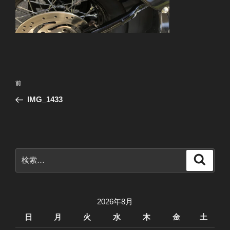
投
前
前
稿
の
IMG_1433
ナ
投
ビ
稿
ゲ
ー
検
検
シ
索
索:
ョ
ン
2026年8月
日
月
火
水
木
金
土