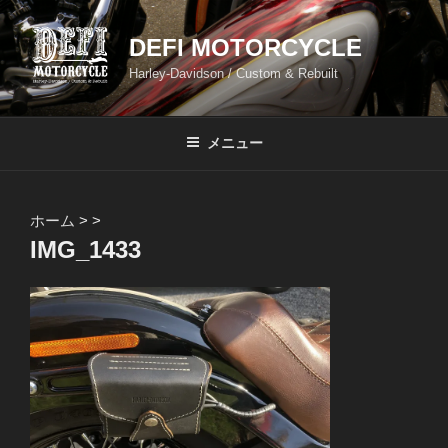
コ
ン
DEFI MOTORCYCLE
テ
Harley-Davidson / Custom & Rebuilt
ン
ツ
へ
メニュー
ス
キ
ッ
ホーム
>
>
プ
IMG_1433