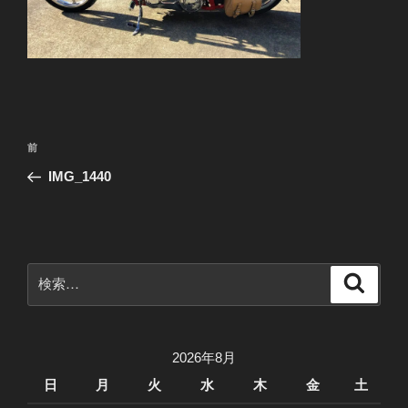
投
前
前
稿
の
IMG_1440
ナ
投
ビ
稿
ゲ
ー
検
検
シ
索
索:
ョ
ン
2026年8月
日
月
火
水
木
金
土