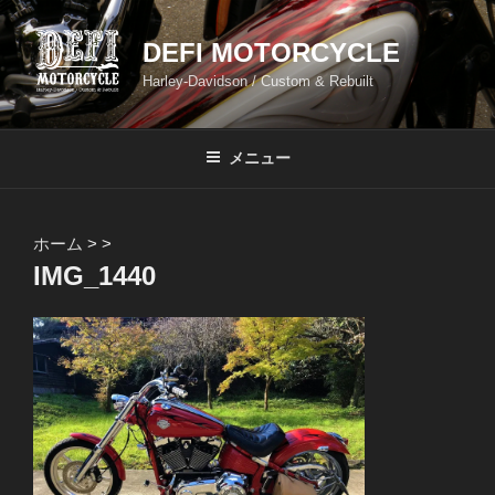
コ
ン
DEFI MOTORCYCLE
テ
Harley-Davidson / Custom & Rebuilt
ン
ツ
へ
メニュー
ス
キ
ッ
ホーム
>
>
プ
IMG_1440