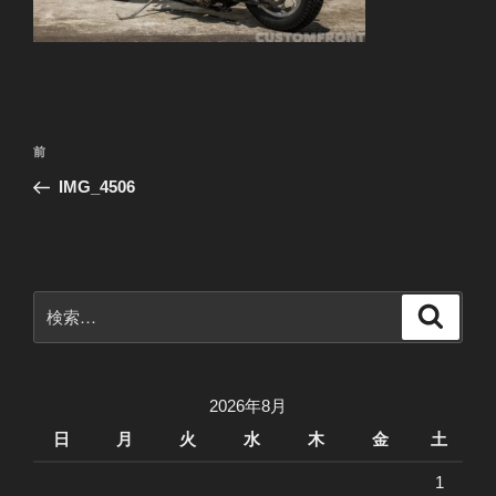
投
前
前
稿
の
IMG_4506
ナ
投
ビ
稿
ゲ
ー
検
検
シ
索
索:
ョ
ン
2026年8月
日
月
火
水
木
金
土
1