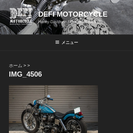
コ
ン
DEFI MOTORCYCLE
テ
Harley-Davidson / Custom & Rebuilt
ン
ツ
へ
メニュー
ス
キ
ッ
ホーム
>
>
プ
IMG_4506